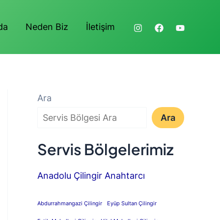
da
Neden Biz
İletişim
Ara
Ara
Servis Bölgelerimiz
Anadolu Çilingir Anahtarcı
Abdurrahmangazi Çilingir
Eyüp Sultan Çilingir