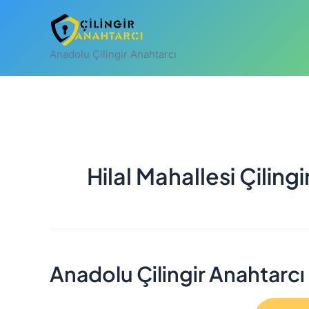
İçeriğe
atla
Anadolu Çilingir Anahtarcı
Hilal Mahallesi Çilingi
Anadolu Çilingir Anahtarcı